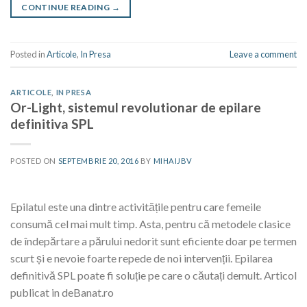
CONTINUE READING
→
Posted in
Articole
,
In Presa
Leave a comment
ARTICOLE
,
IN PRESA
Or-Light, sistemul revolutionar de epilare
definitiva SPL
POSTED ON
SEPTEMBRIE 20, 2016
BY
MIHAIJBV
Epilatul este una dintre activitățile pentru care femeile
consumă cel mai mult timp. Asta, pentru că metodele clasice
de îndepărtare a părului nedorit sunt eficiente doar pe termen
scurt și e nevoie foarte repede de noi intervenții. Epilarea
definitivă SPL poate fi soluție pe care o căutați demult. Articol
publicat in deBanat.ro