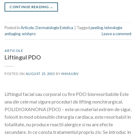
CONTINUE READING
→
Posted in
Articole
,
Dermatologie Estetica
|
Tagged
peeling
,
tehnologie
antiaging
,
wishpro
Leave a comment
ARTICOLE
Liftingul PDO
POSTED ON
AUGUST 25, 2015
BY
MIHAIJBV
Liftingul facial sau corporal cu fire PDO bioresorbabile Este
una din cele mai sigure proceduri de lifting nonchirurgical.
POLIDIOXANONA (PDO) – este un material extrem de sigur,
folosit in mod obisnuitin chirurgia cardiaca, este resorbabil in
totalitate, nu produce reactii alergice si nu are efecte
secundare. In ce consta tratamentul propriu zis: Se introduc in