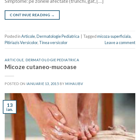
Simptome: pe zonele afectate (trunchi, gat, […]
CONTINUE READING
→
Posted in
Articole
,
Dermatologie Pediatrica
|
Tagged
micoza superficiala
,
Pitiriazis Versicolor
,
Tinea versicolor
Leave a comment
ARTICOLE
,
DERMATOLOGIE PEDIATRICA
Micoze cutaneo-mucoase
POSTED ON
IANUARIE 13, 2015
BY
MIHAIJBV
13
ian.