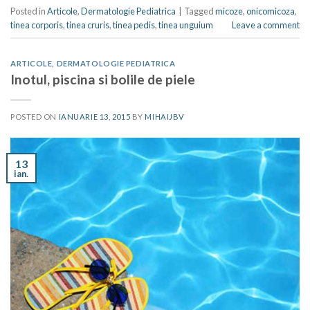
Posted in
Articole
,
Dermatologie Pediatrica
|
Tagged
micoze
,
onicomicoza
,
tinea corporis
,
tinea cruris
,
tinea pedis
,
tinea unguium
Leave a comment
ARTICOLE
,
DERMATOLOGIE PEDIATRICA
Inotul, piscina si bolile de piele
POSTED ON
IANUARIE 13, 2015
BY
MIHAIJBV
13
ian.