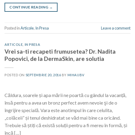
CONTINUE READING
→
Posted in
Articole
,
In Presa
Leave a comment
ARTICOLE
,
IN PRESA
Vrei sa-ti recapeti frumusetea? Dr. Nadita
Popovici, de la DermaSkin, are solutia
POSTED ON
SEPTEMBRIE 20, 2016
BY
MIHAIJBV
Căldura, soarele și apa mării ne poartă cu gândul la vacanță,
însă pentru a avea un bronz perfect avem nevoie şi de o
îngrijire specială. Vara este anotimpul în care celulita,
„colăceii” și tenul deshidratat se văd mai bine ca oricând.
Trebuie să știți că există soluții pentru a fi mereu în formă, și
încă […]