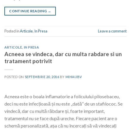
CONTINUE READING
→
Posted in
Articole
,
In Presa
Leave a comment
ARTICOLE
,
IN PRESA
Acneea se vindeca, dar cu multa rabdare si un
tratament potrivit
POSTED ON
SEPTEMBRIE 20, 2016
BY
MIHAIJBV
Acneea este o boala inflamatorie a foliculului pilosebaceu,
deci nu este infecțioasă și nu este „dată” de un stafilococ. Se
vindecă, dar cu multă răbdare și, foarte important,
tratamentul nu se face după ureche. Fiecare pacient are o
schemă personalizată, așa că nu încercați să vă vindecați