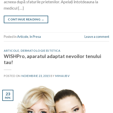
acneea după sfaturile prietenilor. Apelați întotdeauna la
medicul […]
CONTINUE READING
→
Posted in
Articole
,
In Presa
Leave a comment
ARTICOLE
,
DERMATOLOGIE ESTETICA
WISHPro, aparatul adaptat nevoilor tenului
tau!
POSTED ON
NOIEMBRIE 23, 2015
BY
MIHAIJBV
23
nov.