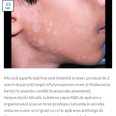
13
ian.
Micoză superficială frecvent întalnită la tineri, produsă de 2
specii de paraziți fungici (Pytyrosporum ovale și Mallassezia
furfur) în anumite condiții (transpirație abundentă,
temperatură ridicată, scăderea capacității de apărare a
organismului) și pe un teren predispus (absența în secreția
sebacee a unor acizi grași cu rol în apărarea antifungică).