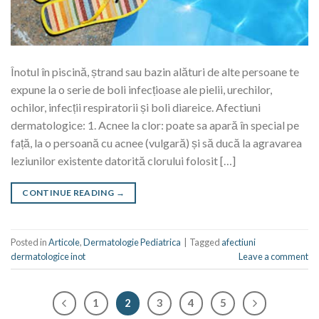
Înotul în piscină, ștrand sau bazin alături de alte persoane te
expune la o serie de boli infecțioase ale pielii, urechilor,
ochilor, infecții respiratorii și boli diareice. Afectiuni
dermatologice: 1. Acnee la clor: poate sa apară în special pe
față, la o persoană cu acnee (vulgară) și să ducă la agravarea
leziunilor existente datorită clorului folosit […]
CONTINUE READING
→
Posted in
Articole
,
Dermatologie Pediatrica
|
Tagged
afectiuni
dermatologice inot
Leave a comment
1
2
3
4
5