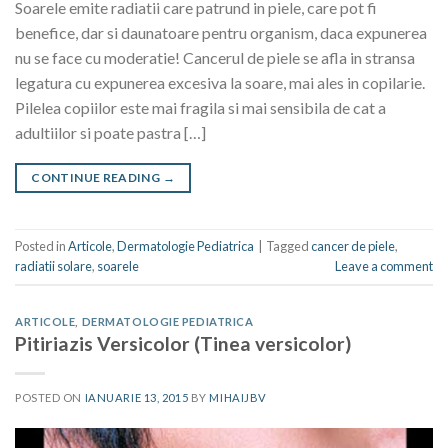
Soarele emite radiatii care patrund in piele, care pot fi
benefice, dar si daunatoare pentru organism, daca expunerea
nu se face cu moderatie! Cancerul de piele se afla in stransa
legatura cu expunerea excesiva la soare, mai ales in copilarie.
Pilelea copiilor este mai fragila si mai sensibila de cat a
adultiilor si poate pastra […]
CONTINUE READING
→
Posted in
Articole
,
Dermatologie Pediatrica
|
Tagged
cancer de piele
,
radiatii solare
,
soarele
Leave a comment
ARTICOLE
,
DERMATOLOGIE PEDIATRICA
Pitiriazis Versicolor (Tinea versicolor)
POSTED ON
IANUARIE 13, 2015
BY
MIHAIJBV