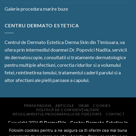
Galerie procedura marire buze
CENTRU DERMATO ESTETICA
Centrul de Dermato Estetica Derma Skin din Timisoara, va
ofera prin intermediul doamnei Dr. Popovici Nadita, servicii
de dermatoscopie, consultatii si tratamente dermatologice
pentru multiple afectiuni, corectia ridurilor si a volumului
fetei, reintinetirea tenului, tratamentul caderii parului si a
altor afectiuni ale pielii paroase a capului.
PRIMA PAGINA
ARTICOLE
ORAR
COOKIES
POLITICĂ DE CONFIDENȚIALITATE
REGULAMENTUL PROGRAMULUI DE FIDELITATE
CONTACT
Copyright 2026 ©
DermaSkin - Centru Dermato-Estetica in
Timisoara, Romania
- servicii complete de dermatologie,
Folosim cookies pentru a ne asigura ca iti oferim cea mai buna