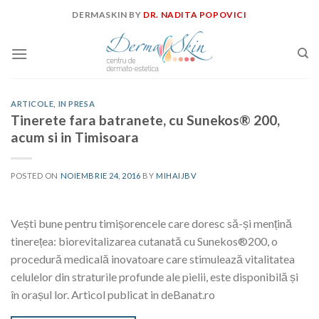
Skip
DERMASKIN BY
DR. NADITA POPOVICI
to
content
ARTICOLE
,
IN PRESA
Tinerete fara batranete, cu Sunekos® 200,
acum si in Timisoara
POSTED ON
NOIEMBRIE 24, 2016
BY
MIHAIJBV
Vești bune pentru timișorencele care doresc să-și mențină
tinerețea: biorevitalizarea cutanată cu Sunekos®200, o
procedură medicală inovatoare care stimulează vitalitatea
celulelor din straturile profunde ale pielii, este disponibilă și
în orașul lor. Articol publicat in deBanat.ro