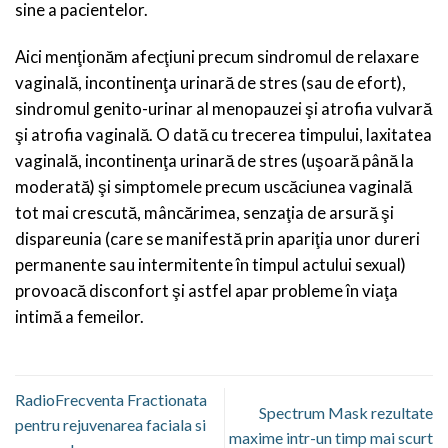
sine a pacientelor.
Aici menţionăm afecţiuni precum sindromul de relaxare
vaginală, incontinenţa urinară de stres (sau de efort),
sindromul genito-urinar al menopauzei şi atrofia vulvară
şi atrofia vaginală. O dată cu trecerea timpului, laxitatea
vaginală, incontinenţa urinară de stres (uşoară până la
moderată) şi simptomele precum uscăciunea vaginală
tot mai crescută, mâncărimea, senzaţia de arsură şi
dispareunia (care se manifestă prin apariţia unor dureri
permanente sau intermitente în timpul actului sexual)
provoacă disconfort şi astfel apar probleme în viaţa
intimă a femeilor.
RadioFrecventa Fractionata
Spectrum Mask rezultate
pentru rejuvenarea faciala si
maxime intr-un timp mai scurt