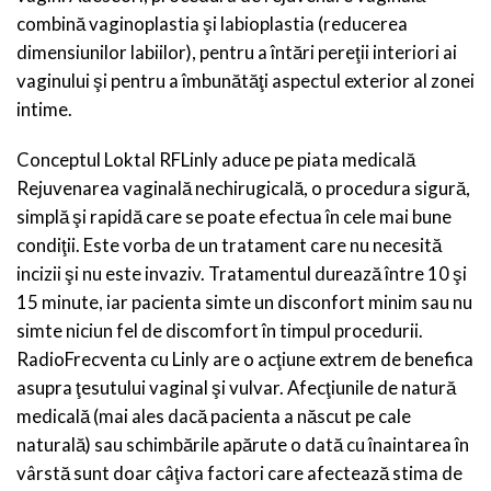
combină vaginoplastia şi labioplastia (reducerea
dimensiunilor labiilor), pentru a întări pereţii interiori ai
vaginului şi pentru a îmbunătăţi aspectul exterior al zonei
intime.
Conceptul Loktal RFLinly aduce pe piata medicală
Rejuvenarea vaginală nechirugicală, o procedura sigură,
simplă şi rapidă care se poate efectua în cele mai bune
condiţii. Este vorba de un tratament care nu necesită
incizii şi nu este invaziv. Tratamentul durează între 10 şi
15 minute, iar pacienta simte un disconfort minim sau nu
simte niciun fel de discomfort în timpul procedurii.
RadioFrecventa cu Linly are o acţiune extrem de benefica
asupra ţesutului vaginal şi vulvar. Afecţiunile de natură
medicală (mai ales dacă pacienta a născut pe cale
naturală) sau schimbările apărute o dată cu înaintarea în
vârstă sunt doar câţiva factori care afectează stima de