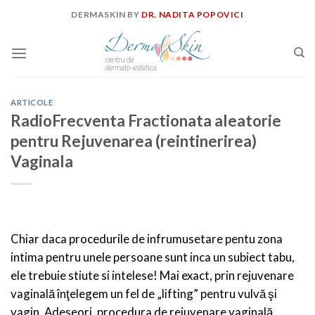
Skip
DERMASKIN BY
DR. NADITA POPOVICI
to
content
ARTICOLE
RadioFrecventa Fractionata aleatorie
pentru Rejuvenarea (reintinerirea)
Vaginala
Chiar daca procedurile de infrumusetare pentu zona
intima pentru unele persoane sunt inca un subiect tabu,
ele trebuie stiute si intelese! Mai exact, prin rejuvenare
vaginală înţelegem un fel de „lifting” pentru vulvă şi
vagin. Adeseori, procedura de rejuvenare vaginală